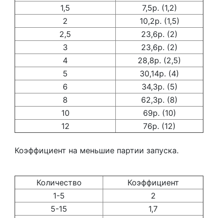
1,5
7,5р. (1,2)
2
10,2р. (1,5)
2,5
23,6р. (2)
3
23,6р. (2)
4
28,8р. (2,5)
5
30,14р. (4)
6
34,3р. (5)
8
62,3р. (8)
10
69р. (10)
12
76р. (12)
Коэффициент на меньшие партии запуска.
Количество
Коэффициент
1-5
2
5-15
1,7